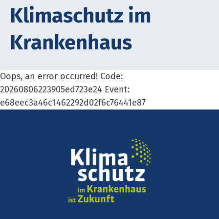
Kli­ma­schutz im
Krank­en­haus
Oops, an error occurred! Code:
20260806223905ed723e24 Event:
e68eec3a46c1462292d02f6c76441e87