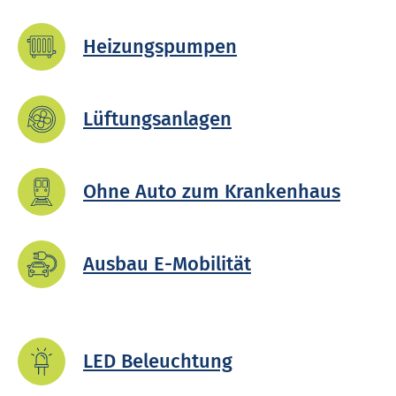
Heiz­ungs­pump­en
Lüft­ungs­an­lag­en
Ohne Auto zum Krank­en­haus
Ausbau E-Mob­i­li­tät
LED Be­leucht­ung