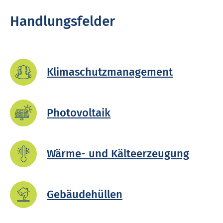
Handlungsfelder
Kli­ma­schutz­ma­nage­ment
Pho­to­volt­a­ik
Wärme- und Käl­te­er­zeug­ung
Ge­bäu­de­hül­len