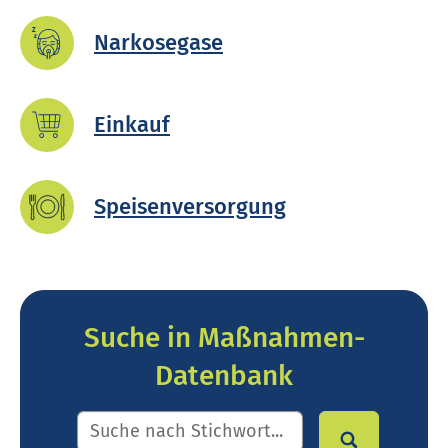
Nark­o­se­ga­se
Einkauf
Spei­sen­ver­sorg­ung
Suche in Maßnahmen-
Datenbank