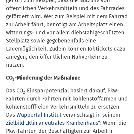
gehört zum Beispiel, dass die Nutzung von
öffentlichen Verkehrsmitteln und des Fahrrades
gefördert wird. Wer zum Beispiel mit dem Fahrrad
zur Arbeit fährt, benötigt am Arbeitsplatz einen
witterungs- und vor allem diebstahlgeschützten
Stellplatz sowie gegebenenfalls eine
Lademöglichkeit. Zudem können Jobtickets dazu
anregen, den öffentlichen Nahverkehr zu
nutzen.
CO
-Minderung der Maßnahme
2
Das CO
-Einsparpotenzial basiert darauf, Pkw-
2
Fahrten durch Fahrten mit kohlenstoffarmen und
kohlenstofffreien Verkehrsmitteln zu ersetzen.
Das
Wuppertal Institut
veranschlagt in seinem
Zielbild „Kli­ma­neu­tra­les Krank­en­haus“
: Wenn die
Pkw-Fahrten der Beschäftigten zur Arbeit in