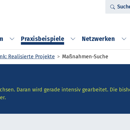
Such
rm
Praxisbeispiele
Netzwerken
Submenu for "Die Plattform"
Submenu for "Praxis
Su
k: Realisierte Projekte
Maßnahmen-Suche
chsen. Daran wird gerade intensiv gearbeitet. Die bish
er.