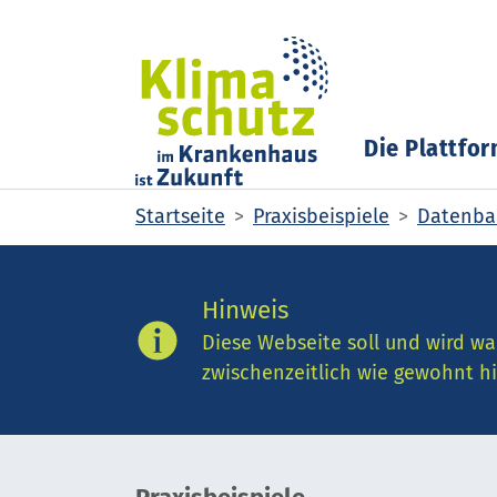
Skip to main content
Skip to page footer
Die Plattfo
You are here:
Startseite
Praxisbeispiele
Datenban
Hinweis
Diese Webseite soll und wird wa
zwischenzeitlich wie gewohnt hi