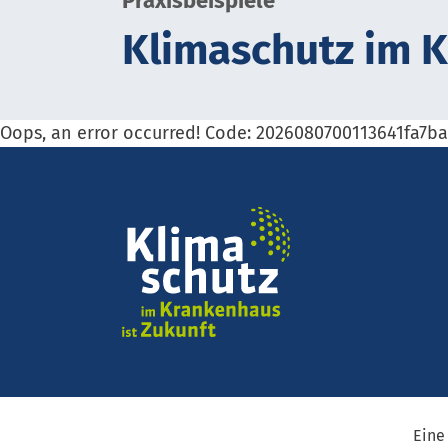
Praxisbeispiele
Kli­ma­schutz im 
Oops, an error occurred! Code: 2026080700113641fa7b
Eine 