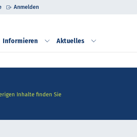
e
Anmelden
Informieren
Aktuelles
beispiele"
bmenu for "Netzwerken"
Submenu for "Informieren"
Submenu for "
erigen Inhalte finden Sie