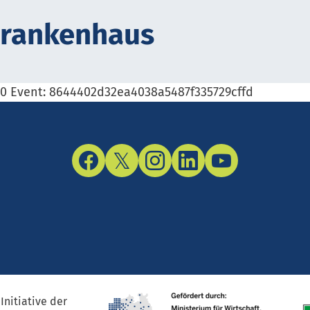
Krank­en­haus
a0 Event: 8644402d32ea4038a5487f335729cffd
Facebook
Twitter/X
Instagram
LinkedIn
YouTube
Initiative der