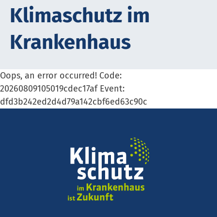
Kli­ma­schutz im
Krank­en­haus
Oops, an error occurred! Code:
20260809105019cdec17af Event:
dfd3b242ed2d4d79a142cbf6ed63c90c