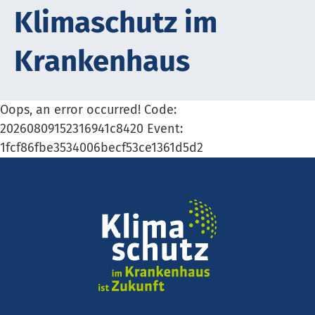
Kli­ma­schutz im
Krank­en­haus
Oops, an error occurred! Code:
20260809152316941c8420 Event:
1fcf86fbe3534006becf53ce1361d5d2