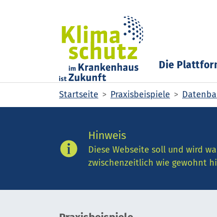
Skip to main content
Skip to page footer
Die Plattfo
You are here:
Startseite
Praxisbeispiele
Datenban
Hinweis
Diese Webseite soll und wird wa
zwischenzeitlich wie gewohnt hi