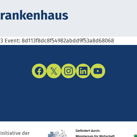
Krank­en­haus
3a3 Event: 8d113f8dc8f54982abdd9f53a8d68068
Facebook
Twitter/X
Instagram
LinkedIn
YouTube
Initiative der