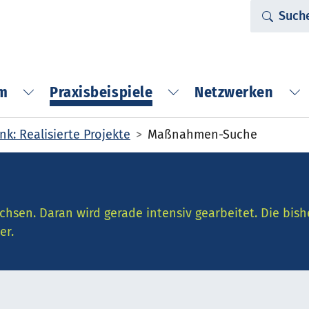
Such
rm
Praxisbeispiele
Netzwerken
Submenu for "Die Plattform"
Submenu for "Praxis
Su
k: Realisierte Projekte
Maßnahmen-Suche
chsen. Daran wird gerade intensiv gearbeitet. Die bish
er.