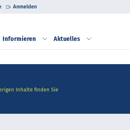
e
Anmelden
Informieren
Aktuelles
beispiele"
bmenu for "Netzwerken"
Submenu for "Informieren"
Submenu for "
erigen Inhalte finden Sie