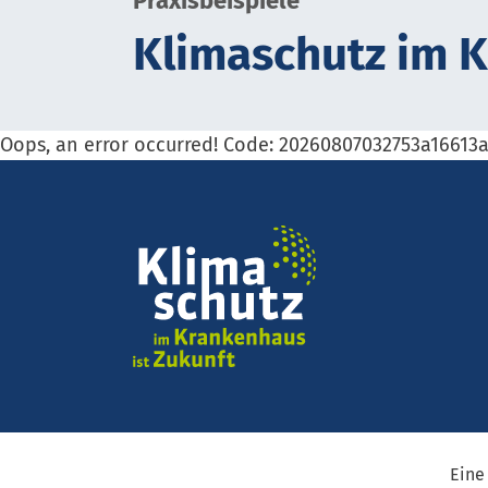
Praxisbeispiele
Kli­ma­schutz im 
Oops, an error occurred! Code: 20260807032753a1661
Eine 