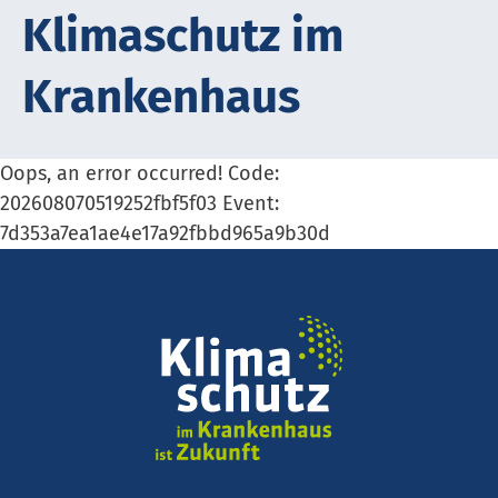
Kli­ma­schutz im
Krank­en­haus
Oops, an error occurred! Code:
202608070519252fbf5f03 Event:
7d353a7ea1ae4e17a92fbbd965a9b30d